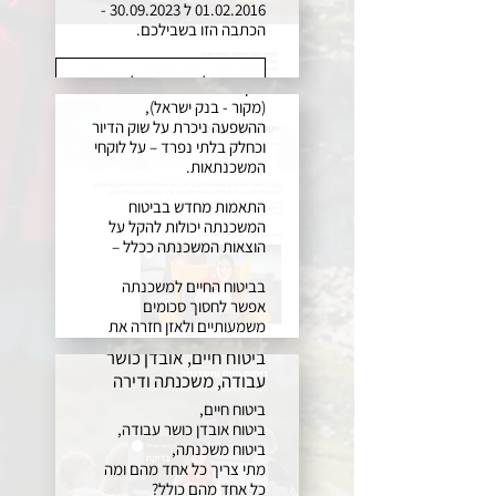
01.02.2016 ל 30.09.2023 -
הכתבה הזו בשבילכם.
משנת 2022 הריבית של בנק
ישראל עלתה מ 0.1% ל 4.5%
לכתבה המלאה
נכון ליום כתיבת שורות אלו
(מקור - בנק ישראל),
ההשפעה ניכרת על שוק הדיור
וכחלק בלתי נפרד – על לוקחי
המשכנתאות.
התאמות מחדש בביטוח
המשכנתה יכולות להקל על
הוצאות המשכנתה ככלל –
בביטוח החיים למשכנתה
אפשר לחסוך סכומים
משמעותיים ולאזן חזרה את
הוצאות המשכנתה - למרות
ביטוח חיים, אובדן כושר
עליית הריבית החדה
עבודה, משכנתה ודירה
ביטוח חיים,
לכתבה המלאה
ביטוח אובדן כושר עבודה,
ביטוח משכנתה,
מתי צריך כל אחד מהם ומה
כל אחד מהם כולל?